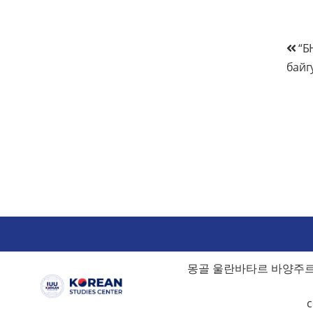
글
“Б
байг
탐
색
몽골 울란바타르 바양주르흐
c