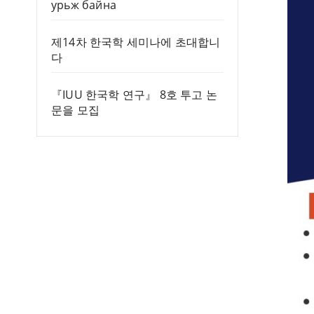
урьж байна
제14차 한국학 세미나에 초대합니
다
『IUU 한국학 연구』 8호 투고 논
문을 모집