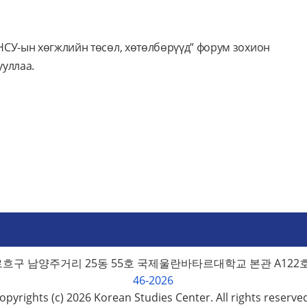
НСУ-ын хөгжлийн төсөл, хөтөлбөрүүд” форум зохион
ууллаа.
구 남양주거리 25동 55호 국제울란바타르대학교 본관 A122호
46-2026
opyrights (c) 2026 Korean Studies Center. All rights reserve