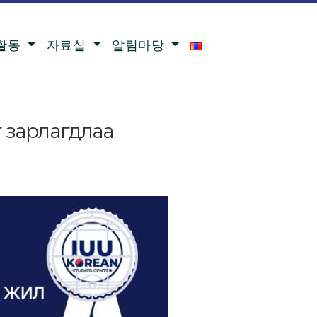
활동
자료실
알림마당
г зарлагдлаа