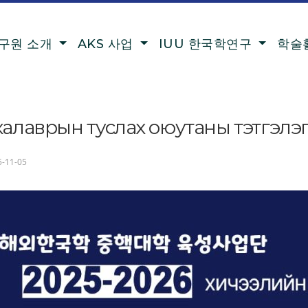
구원 소개
AKS 사업
IUU 한국학연구
학술
алаврын туслах оюутаны тэтгэлэ
-11-05