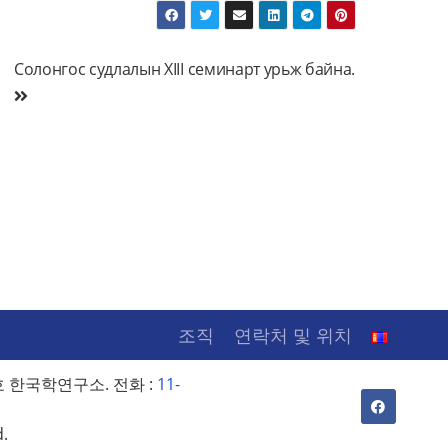
Солонгос судлалын XIII семинарт урьж байна.
조직
연락처 및 위치
 한국학연구소. 전화 :
11-
d.