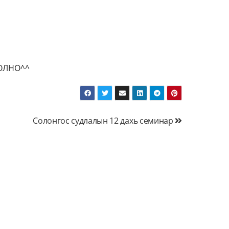
ОЛНО^^
Солонгос судлалын 12 дахь семинар