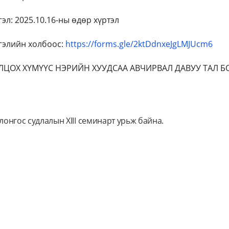
гэл: 2025.10.16-ны өдөр хүртэл
гэлийн холбоос:
https://forms.gle/2ktDdnxeJgLMJUcm6
ЛЦОХ ХҮМҮҮС НЭРИЙН ХУУДСАА АВЧИРВАЛ ДАВУУ ТАЛ Б
онгос судлалын XIII семинарт урьж байна.