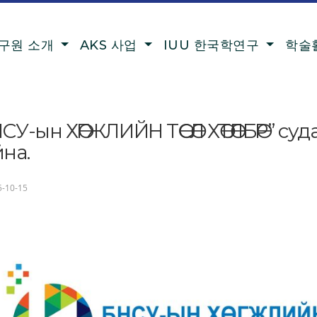
구원 소개
AKS 사업
IUU 한국학연구
학술
СУ-ын ХӨГЖЛИЙН ТӨСӨЛ ХӨТӨЛБӨР” с
на.
-10-15