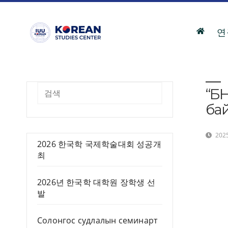
Skip
to
content
연
“БН
검색
бай
2025
2026 한국학 국제학술대회 성공개
최
2026년 한국학 대학원 장학생 선
발
Солонгос судлалын семинарт