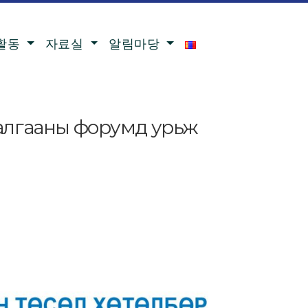
활동
자료실
알림마당
удалгааны форумд урьж