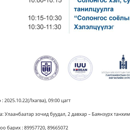
 : 2025.10.22(Лхагва), 09:00 цагт
а: Улаанбаатар зочид буудал, 2 давхар – Баянзүрх танхим
оо барих : 89957720, 89665072