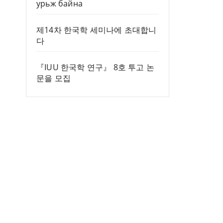
урьж байна
제14차 한국학 세미나에 초대합니
다
『IUU 한국학 연구』 8호 투고 논
문을 모집