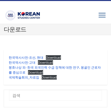
Skip
to
content
다운로드
한국역사사전-조선, 현대
Download
한국역사사전-고대
Download
뭉흐나상 외- 한국 외국인력 수급 정책에 대한 연구, 몽골인 근로자
를 중심으로
Download
국제학술회의_자료집
Download
검색