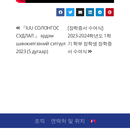
글
『IUU СОЛОНГОС
[장학증서 수여식]
СУДЛАЛ 』 эрдэм
2023-2024학년도 1학
탐
шинжилгээний сэтгүүл
기 학부 장학생 장학증
색
2023 (5 дугаар)
서 수여식
조직
연락처 및 위치