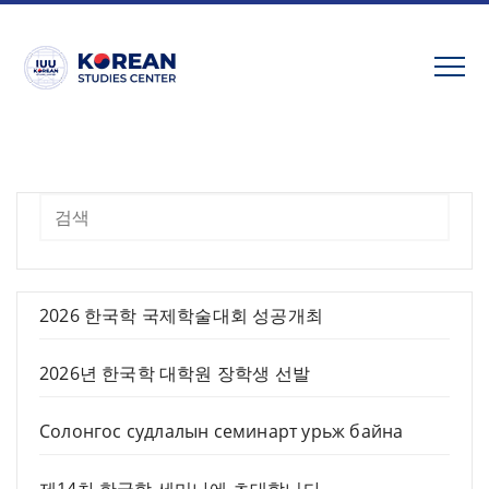
Skip
to
content
검색
2026 한국학 국제학술대회 성공개최
2026년 한국학 대학원 장학생 선발
Солонгос судлалын семинарт урьж байна