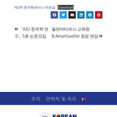
제3차 한국학세미나 자료집
Download
글
「IUU 한국학 연
울란바타르시 교육청
구」5호 논문모집
B.Amartuvshin 청장 면담
탐
색
조직
연락처 및 위치