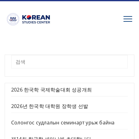
Skip
to
content
검색
2026 한국학 국제학술대회 성공개최
2026년 한국학 대학원 장학생 선발
Солонгос судлалын семинарт урьж байна