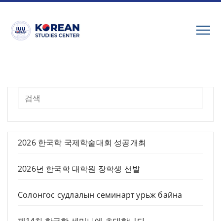
Skip
to
content
검색
2026 한국학 국제학술대회 성공개최
2026년 한국학 대학원 장학생 선발
Солонгос судлалын семинарт урьж байна