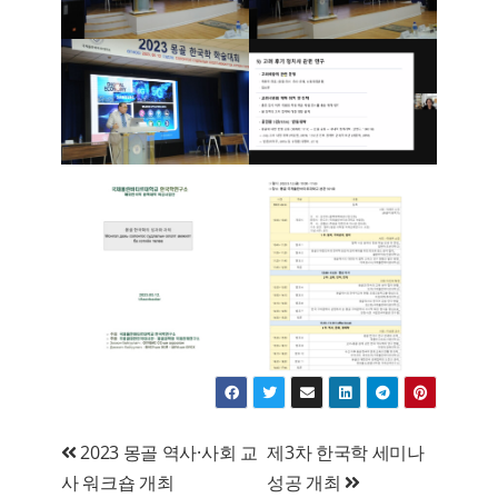
글
2023 몽골 역사·사회 교
제3차 한국학 세미나
사 워크숍 개최
성공 개최