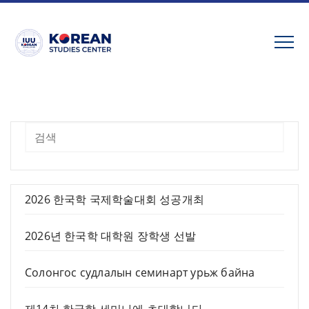
Skip
to
content
검색
2026 한국학 국제학술대회 성공개최
2026년 한국학 대학원 장학생 선발
Солонгос судлалын семинарт урьж байна