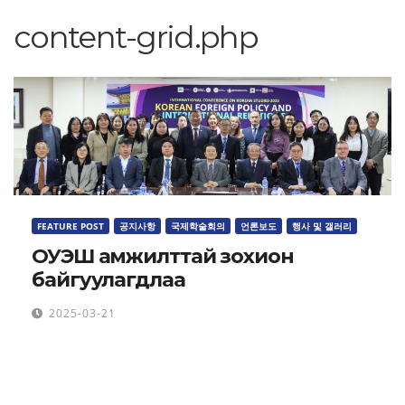
content-grid.php
FEATURE POST
공지사항
국제학술회의
언론보도
행사 및 갤러리
ОУЭШ амжилттай зохион
байгуулагдлаа
2025-03-21