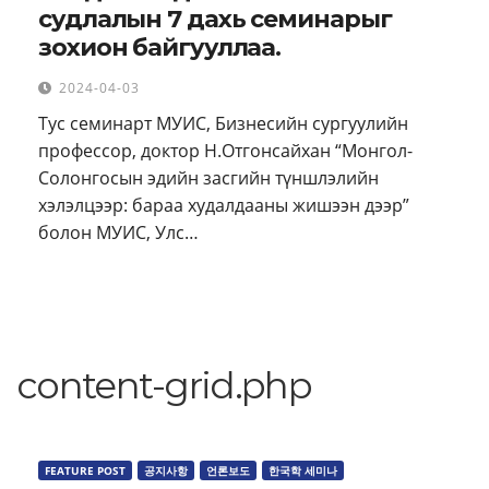
судлалын 7 дахь семинарыг
зохион байгууллаа.
2024-04-03
Тус семинарт МУИС, Бизнесийн сургуулийн
профессор, доктор Н.Отгонсайхан “Монгол-
Солонгосын эдийн засгийн түншлэлийн
хэлэлцээр: бараа худалдааны жишээн дээр”
болон МУИС, Улс…
content-grid.php
FEATURE POST
공지사항
언론보도
한국학 세미나