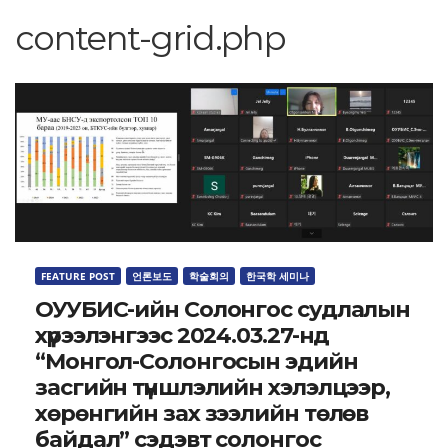
content-grid.php
FEATURE POST
언론보도
학술회의
한국학 세미나
ОУУБИС-ийн Солонгос судлалын
хүрээлэнгээс 2024.03.27-нд
“Монгол-Солонгосын эдийн
засгийн түншлэлийн хэлэлцээр,
хөрөнгийн зах зээлийн төлөв
байдал” сэдэвт солонгос