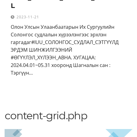
L
2023-11-21
Олон Улсын Улаанбаатарын Их Сургуулийн
Солонгос судлалын хүрээлэнгээс эрхлэн
гаргадаг#IUU_СОЛОНГОС_СУДЛАЛ_СЭТГҮҮЛД
ЭРДЭМ ШИНЖИЛГЭЭНИЙ
#ӨГҮҮЛЭЛ_ХҮЛЭЭН_АВНА. ХУГАЦАА:
2024.04.01~05.31 хооронд Шагналын сан :
Тэргүүн…
content-grid.php