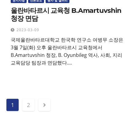
공지사항
언론보도
행사 및 갤러리
울란바타르시 교육청 B.Amartuvshin
청장 면담
2023-03-09
국제울란바타르대학교 한국학 연구소 여병무 소장은
3월 7일(화) 오후 울란바타르시 교육청에서
B.Amartuvshin 청장, B. Oyunbileg 역사, 사회, 지리
교육담당 팀장과 면담했다.…
글
1
2
페
이