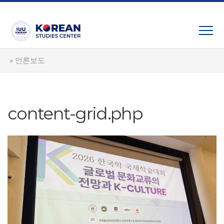
Skip
to
content
»
언론보도
content-grid.php