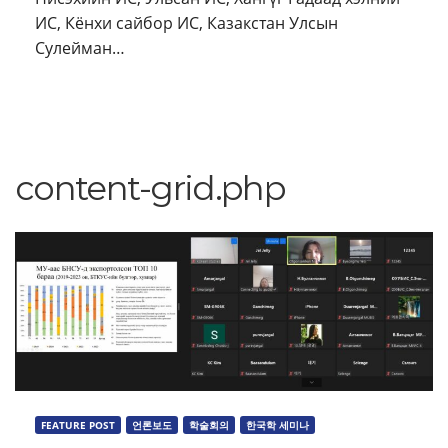
ИС, Кёнхи сайбор ИС, Казакстан Улсын
Сулейман…
content-grid.php
FEATURE POST
언론보도
학술회의
한국학 세미나