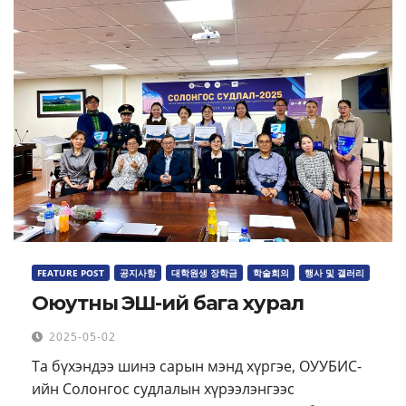
FEATURE POST
공지사항
대학원생 장학금
학술회의
행사 및 갤러리
Оюутны ЭШ-ий бага хурал
2025-05-02
Та бүхэндээ шинэ сарын мэнд хүргэе, ОУУБИС-
ийн Солонгос судлалын хүрээлэнгээс