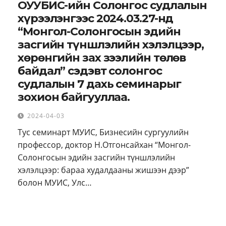
ОУУБИС-ийн Солонгос судлалын
хүрээлэнгээс 2024.03.27-нд
“Монгол-Солонгосын эдийн
засгийн түншлэлийн хэлэлцээр,
хөрөнгийн зах зээлийн төлөв
байдал” сэдэвт солонгос
судлалын 7 дахь семинарыг
зохион байгууллаа.
2024-04-03
Тус семинарт МУИС, Бизнесийн сургуулийн
профессор, доктор Н.Отгонсайхан “Монгол-
Солонгосын эдийн засгийн түншлэлийн
хэлэлцээр: бараа худалдааны жишээн дээр”
болон МУИС, Улс…