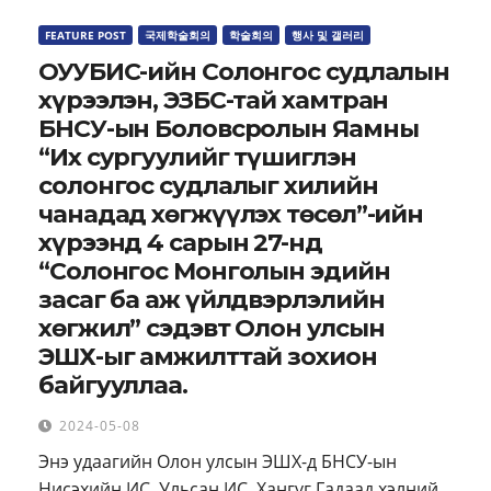
FEATURE POST
국제학술회의
학술회의
행사 및 갤러리
ОУУБИС-ийн Солонгос судлалын
хүрээлэн, ЭЗБС-тай хамтран
БНСУ-ын Боловсролын Яамны
“Их сургуулийг түшиглэн
солонгос судлалыг хилийн
чанадад хөгжүүлэх төсөл”-ийн
хүрээнд 4 сарын 27-нд
“Солонгос Монголын эдийн
засаг ба аж үйлдвэрлэлийн
хөгжил” сэдэвт Олон улсын
ЭШХ-ыг амжилттай зохион
байгууллаа.
2024-05-08
Энэ удаагийн Олон улсын ЭШХ-д БНСУ-ын
Нисэхийн ИС, Ульсан ИС, Хангүг Гадаад хэлний