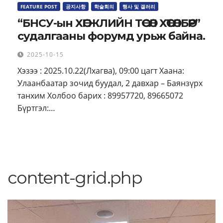
FEATURE POST
공지사항
학술회의
행사 및 갤러리
“БНСУ-ын ХӨГЖЛИЙН ТӨСӨЛ ХӨТӨЛБӨР”
судалгааны форумд урьж байна.
2025-10-15
Хэзээ : 2025.10.22(Лхагва), 09:00 цагт Хаана:
Улаанбаатар зочид буудал, 2 давхар – Баянзүрх
танхим Холбоо барих : 89957720, 89665072
Бүртгэл:…
content-grid.php