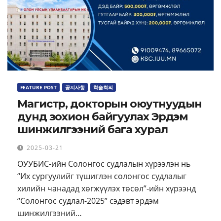
FEATURE POST
공지사항
학술회의
Магистр, докторын оюутнуудын
дунд зохион байгуулах Эрдэм
шинжилгээний бага хурал
2025-03-21
ОУУБИС-ийн Солонгос судлалын хүрээлэн нь
“Их сургуулийг түшиглэн солонгос судлалыг
хилийн чанадад хөгжүүлэх төсөл”-ийн хүрээнд
“Солонгос судлал-2025” сэдэвт эрдэм
шинжилгээний…