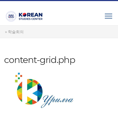
Skip
to
content
»
학술회의
content-grid.php