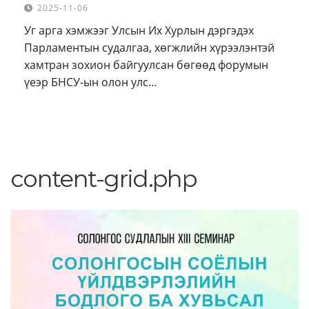
2025-11-06
Уг арга хэмжээг Улсын Их Хурлын дэргэдэх
Парламентын судалгаа, хөгжлийн хүрээлэнтэй
хамтран зохион байгуулсан бөгөөд форумын
үеэр БНСУ-ын олон улс…
content-grid.php