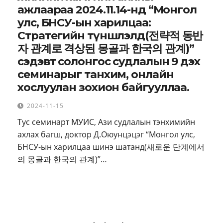
ажлаараа 2024.11.14-нд “Монгол
улс, БНСУ-ын харилцаа:
Стратегийн түншлэлд(전략적 동반
자 관계로 격상된 몽골과 한국의 관계)”
сэдэвт солонгос судлалын 9 дэх
семинарыг танхим, онлайн
хослуулан зохион байгууллаа.
2024-11-15
Тус семинарт МУИС, Ази судлалын тэнхимийн
ахлах багш, доктор Д.Оюунцэцэг “Монгол улс,
БНСУ-ын харилцаа шинэ шатанд(새로운 단계에서
의 몽골과 한국의 관계)”…