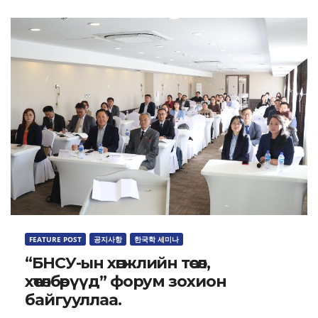
FEATURE POST
공지사항
한국학 세미나
“БНСУ-ын хөгжлийн төсөл,
хөтөлбөрүүд” форум зохион
байгууллаа.