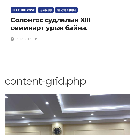
FEATURE POST
공지사항
한국학 세미나
Солонгос судлалын XIII
семинарт урьж байна.
2025-11-05
content-grid.php