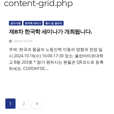
content-grid.php
공지사항
한국학 세미나
행사 및 갤러리
제8차 한국학 세미나가 개최됩니다.
2024-10-03
주제: 한국과 몽골의 노동인력 이동의 영향과 전망 일
시:2024.10.16(수) 16:00-17:30 장소: 울란바타르대학
교 B동 203호 * 참가 원하시는 분들은 QR코드로 등록
하세요. СОЛОНГОС…
글
1
2
페