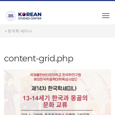
Skip
to
content
»
한국학 세미나
content-grid.php