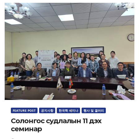
FEATURE POST
공지사항
한국학 세미나
행사 및 갤러리
Солонгос судлалын 11 дэх
семинар