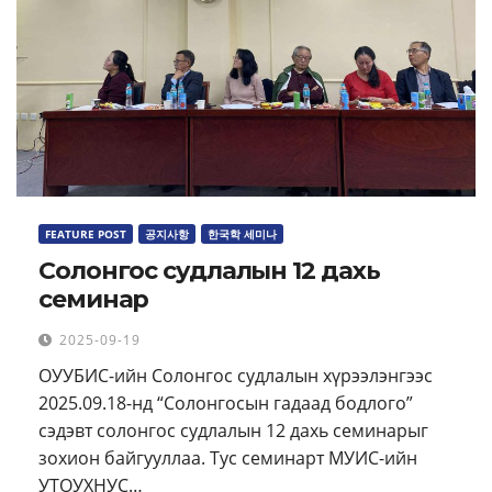
FEATURE POST
공지사항
한국학 세미나
Солонгос судлалын 12 дахь
семинар
2025-09-19
ОУУБИС-ийн Солонгос судлалын хүрээлэнгээс
2025.09.18-нд “Солонгосын гадаад бодлого”
сэдэвт солонгос судлалын 12 дахь семинарыг
зохион байгууллаа. Тус семинарт МУИС-ийн
УТОУХНУС…