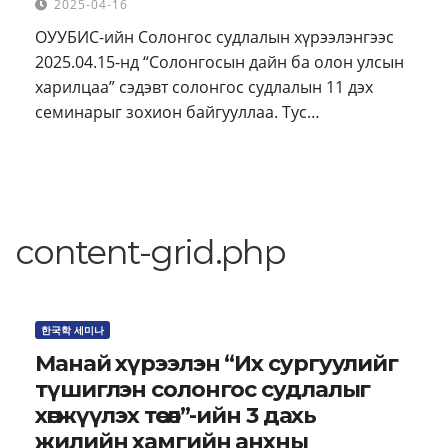
2025-04-16
ОУУБИС-ийн Солонгос судлалын хүрээлэнгээс
2025.04.15-нд “Солонгосын дайн ба олон улсын
харилцаа” сэдэвт солонгос судлалын 11 дэх
семинарыг зохион байгууллаа. Тус…
content-grid.php
한국학 세미나
Манай хүрээлэн “Их сургуулийг
түшиглэн солонгос судлалыг
хөгжүүлэх төсөл”-ийн 3 дахь
жилийн хамгийн анхны