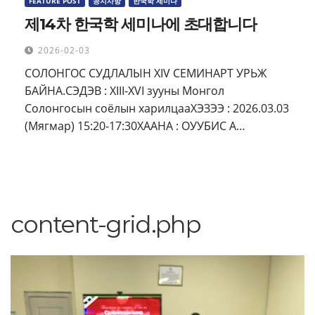
FEATURE POST
공지사항
한국학 세미나
제14차 한국학 세미나에 초대합니다
2026-02-03
СОЛОНГОС СУДЛАЛЫН XIV СЕМИНАРТ УРЬЖ
БАЙНА.СЭДЭВ : XIII-XVI зууны Монгол
Солонгосын соёлын харилцааХЭЗЭЭ : 2026.03.03
(Мягмар) 15:20-17:30ХААНА : ОУУБИС A…
content-grid.php