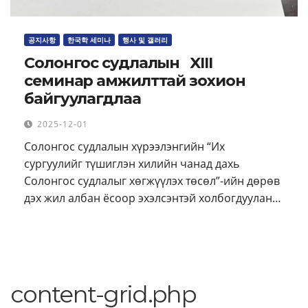
공지사항
한국학 세미나
행사 및 갤러리
Солонгос судлалын XIII
семинар амжилттай зохион
байгуулагдлаа
2025-12-01
Солонгос судлалын хүрээлэнгийн “Их
сургуулийг түшиглэн хилийн чанад дахь
Солонгос судлалыг хөгжүүлэх төсөл”-ийн дөрөв
дэх жил албан ёсоор эхэлсэнтэй холбогдуулан…
content-grid.php