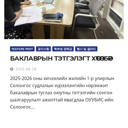
FEATURE POST
공지사항
학부생 장학금
행사 및 갤러리
БАКЛАВРЫН ТЭТГЭЛЭГТ ХӨТӨЛБӨР
2025-08-28
2025-2026 оны хичээлийн жилийн 1-р улирлын
Солонгос судлалын хүрээлэнгийн нэрэмжит
бакалаврын туслах оюутны тэтгэлгийн сонгон
шалгаруулалт ажилттай явагдлаа ОУУБИС-ийн
Солонгос…