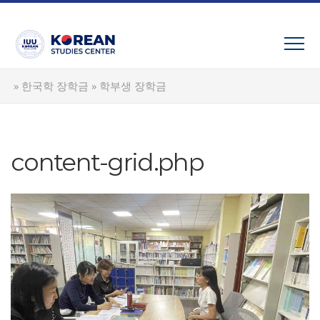
Skip
to
content
»
한국학 장학금
»
학부생 장학금
content-grid.php