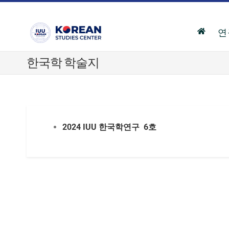
연
한국학 학술지
2024 IUU
한국학연구
6
호