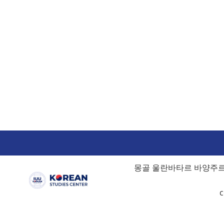
몽골 울란바타르 바양주르흐
c