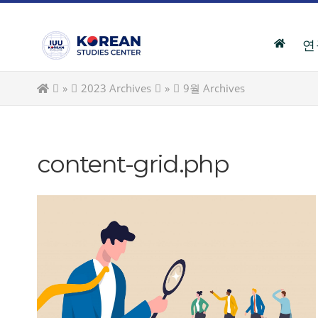
Skip
to
content
연
»
2023 Archives
»
9월 Archives
content-grid.php