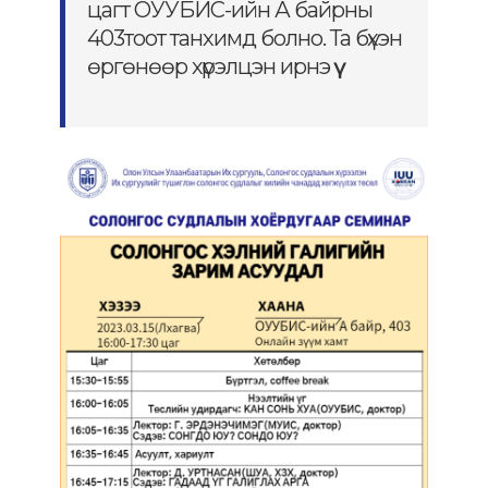
цагт ОУУБИС-ийн А байрны
403тоот танхимд болно. Та бүхэн
өргөнөөр хүрэлцэн ирнэ үү