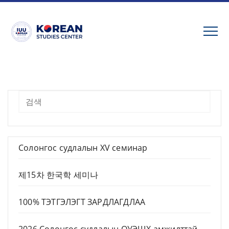
Skip
to
content
Хайх
Солонгос судлалын XV семинар
제15차 한국학 세미나
100% ТЭТГЭЛЭГТ ЗАРДЛАГДЛАА