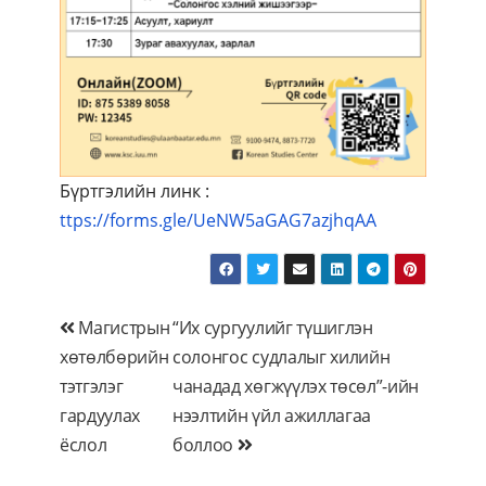
Бүртгэлийн линк :
ttps://forms.gle/UeNW5aGAG7azjhqAA
Мэдээний
Магистрын
“Их сургуулийг түшиглэн
хөтөлбөрийн
солонгос судлалыг хилийн
цэс
тэтгэлэг
чанадад хөгжүүлэх төсөл”-ийн
гардуулах
нээлтийн үйл ажиллагаа
ёслол
боллоо