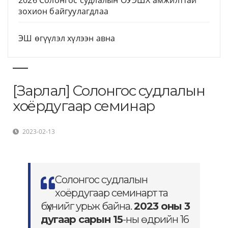
2026 Солонгос судлалын ОУЭШХ амжилттай
зохион байгуулагдлаа
ЭШ өгүүлэл хүлээн авна
[Зарлал] Солонгос судлалын
хоёрдугаар семинар
2023-02-13
Солонгос судлалын
хоёрдугаар семинарт та
бүхнийг урьж байна.
2023 оны 3
дугаар сарын 15
-ны өдрийн 16