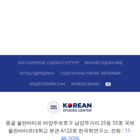
IUU СОЛОНГОС СУДЛАЛ СЭТГҮҮЛ
МАНАЙ СУДЛААЧИД
БҮТЭЦ УДИРДЛАГА
СУДАЛГААНЫ ТӨСӨЛ ХӨТӨЛБӨР
МЭДЭЭЛЛИЙН САН
ХОЛБОО БАРИХ
몽골 울란바타르 바양주르흐구 남양주거리 25동 55호 국제
울란바타르대학교 본관 A122호 한국학연구소. 전화 :
11-
46-2026