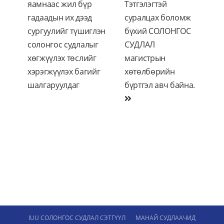
яамнаас жил бүр
Тэтгэлэгтэй
гадаадын их дээд
суралцах боломж
сургуулийг түшиглэн
бүхий СОЛОНГОС
солонгос судлалыг
СУДЛАЛ
хөгжүүлэх төслийг
магистрын
хэрэгжүүлэх багийг
хөтөлбөрийн
шалгаруулдаг
бүртгэл авч байна.
IUU СОЛОНГОС СУДЛАЛ СЭТГҮҮЛ
МАНАЙ СУДЛААЧИД