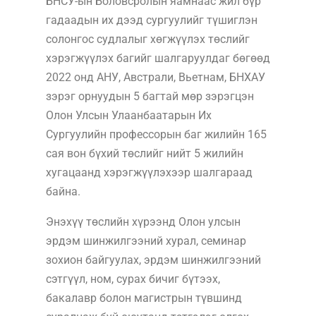
БНСУ-ын Боловсролын яамнаас жил бүр
гадаадын их дээд сургуулийг түшиглэн
солонгос судлалыг хөгжүүлэх төслийг
хэрэгжүүлэх багийг шалгаруулдаг бөгөөд
2022 онд АНУ, Австрали, Вьетнам, БНХАУ
зэрэг орнуудын 5 багтай мөр зэрэгцэн
Олон Улсын Улаанбаатарын Их
Сургуулийн профессорын баг жилийн 165
сая вон бүхий төслийг нийт 5 жилийн
хугацаанд хэрэгжүүлэхээр шалгараад
байна.
Энэхүү төслийн хүрээнд Олон улсын
эрдэм шинжилгээний хурал, семинар
зохион байгуулах, эрдэм шинжилгээний
сэтгүүл, ном, сурах бичиг бүтээх,
бакалавр болон магистрын түвшинд