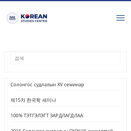
Солонгос судлалын XV семинар
제15차 한국학 세미나
100% ТЭТГЭЛЭГТ ЗАРДЛАГДЛАА