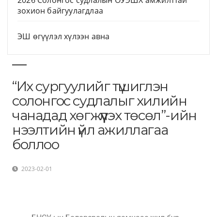
2026 Солонгос судлалын ОУЭШХ амжилттай
зохион байгуулагдлаа
ЭШ өгүүлэл хүлээн авна
“Их сургуулийг түшиглэн
солонгос судлалыг хилийн
чанадад хөгжүүлэх төсөл”-ийн
нээлтийн үйл ажиллагаа
боллоо
2023-02-01