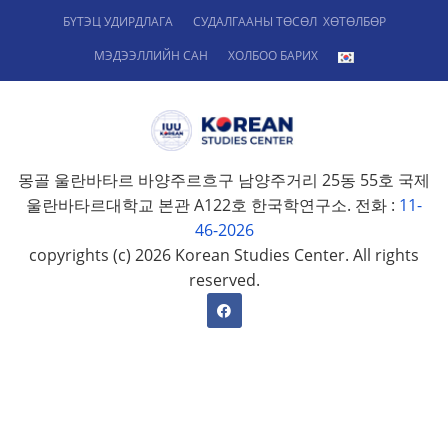
БҮТЭЦ УДИРДЛАГА
СУДАЛГААНЫ ТӨСӨЛ ХӨТӨЛБӨР
МЭДЭЭЛЛИЙН САН
ХОЛБОО БАРИХ
몽골 울란바타르 바양주르흐구 남양주거리 25동 55호 국제
울란바타르대학교 본관 A122호 한국학연구소. 전화 :
11-
46-2026
copyrights (c) 2026 Korean Studies Center. All rights
reserved.