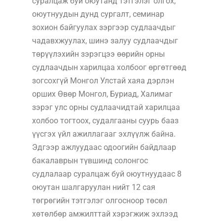
суралцаж буй оюутанд тэтгэлэг олгох,
оюутнуудын дунд сургалт, семинар
зохион байгуулах зэргээр судлаачдыг
чадавхжуулах, шинэ залуу судлаачдыг
төрүүлэхийн зэрэгцээ өөрийн орны
судлаачдын харилцаа холбоог өргөтгөөд
зогсохгүй Монгол Улстай хаяа дэрлэн
орших Өвөр Монгол, Буриад, Халимаг
зэрэг улс орны судлаачидтай харилцаа
холбоо тогтоох, судалгааны суурь бааз
үүсгэх үйл ажиллагааг эхлүүлж байна.
Эдгээр ажлуудаас одоогийн байдлаар
бакалаврын түвшинд солонгос
судлалаар суралцаж буй оюутнуудаас 8
оюутан шалгаруулан нийт 12 сая
төгрөгийн тэтгэлэг олгосноор төсөл
хөтөлбөр амжилттай хэрэгжиж эхлээд