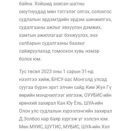
байна. Хойшид ахисан шатны
оюутнуудад мөн тэтгэлэг олгох, солонгос
судлалын эрдэмтдийн эрдэм шинжилгээ,
судалгааны ажлыг хөхүүлэн дэмжих,
хамтын ажиллагааг бэхжүүлэх, энэ
салбарын судалгааны баазыг
сайжруулахад томоохон хувь нэмэр
болох юм.
Тус төсөл 2023 оны 1 сарын 31-нд
нээлтээ хийж, БНСУ-аас Монголд улсад
суугаа бүрэн эрхт элчин сайд Ким Жун Гү
өөрийн мэндчилгээг илгээж, ОУУБИС-ийн
ерөнхий захирал Кан Юу Ёль, ШУА-ийн
Олон улс судлалын хүрээлэнгийн захирал
Д.Золбоо нар баяр хүргэж үг хэлсэн юм.
Мөн МУИС, ШУТИС, МУБИС, ШУА-ийн Хэл