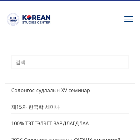
Skip
to
content
Хайх
Солонгос судлалын XV семинар
제15차 한국학 세미나
100% ТЭТГЭЛЭГТ ЗАРДЛАГДЛАА