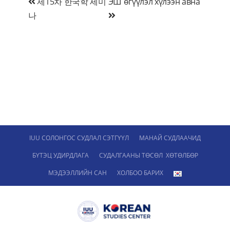
Мэдээний
제15차 한국학 세미
ЭШ өгүүлэл хүлээн авна
나
цэс
IUU СОЛОНГОС СУДЛАЛ СЭТГҮҮЛ
МАНАЙ СУДЛААЧИД
БҮТЭЦ УДИРДЛАГА
СУДАЛГААНЫ ТӨСӨЛ ХӨТӨЛБӨР
МЭДЭЭЛЛИЙН САН
ХОЛБОО БАРИХ