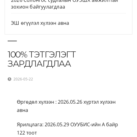
2026 Солонгос судлалын ОУЭШХ амжилттай
зохион байгуулагдлаа
ЭШ өгүүлэл хүлээн авна
100% ТЭТГЭЛЭГТ
ЗАРДЛАГДЛАА
2026-05-22
Өргөдөл хүлээн : 2026.05.26 хүртэл хүлээн
авна
Ярилцлага: 2026.05.29 ОУУБИС-ийн А байр
122 тоот