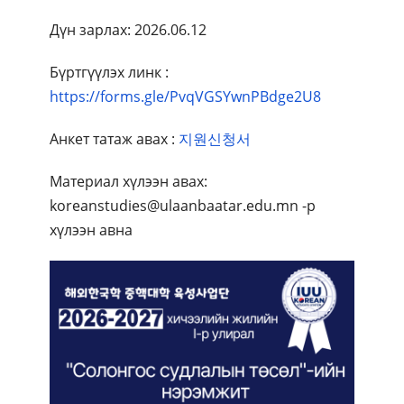
Дүн зарлах: 2026.06.12
Бүртгүүлэх линк :
https://forms.gle/PvqVGSYwnPBdge2U8
Анкет татаж авах :
지원신청서
Материал хүлээн авах:
koreanstudies@ulaanbaatar.edu.mn -р
хүлээн авна