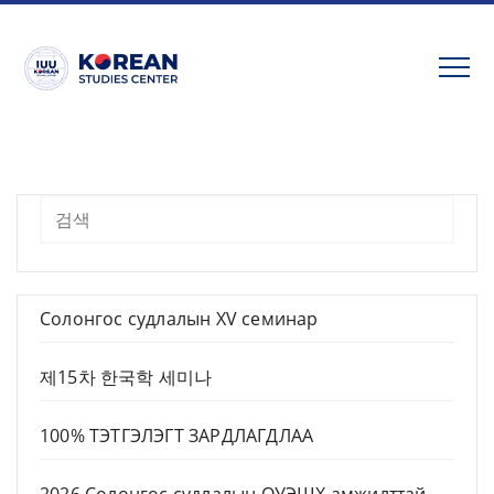
Skip
to
content
Хайх
Солонгос судлалын XV семинар
제15차 한국학 세미나
100% ТЭТГЭЛЭГТ ЗАРДЛАГДЛАА