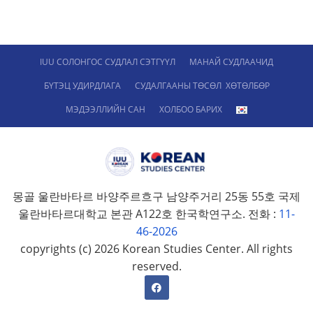
IUU СОЛОНГОС СУДЛАЛ СЭТГҮҮЛ
МАНАЙ СУДЛААЧИД
БҮТЭЦ УДИРДЛАГА
СУДАЛГААНЫ ТӨСӨЛ ХӨТӨЛБӨР
МЭДЭЭЛЛИЙН САН
ХОЛБОО БАРИХ
몽골 울란바타르 바양주르흐구 남양주거리 25동 55호 국제
울란바타르대학교 본관 A122호 한국학연구소. 전화 :
11-
46-2026
copyrights (c) 2026 Korean Studies Center. All rights
reserved.