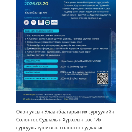
Олон улсын Улаанбаатарын их сургуулийн
Солонгос Судлалын Хүрээлэнгээс “Их
сургууль түшиглэн солонгос судлалыг