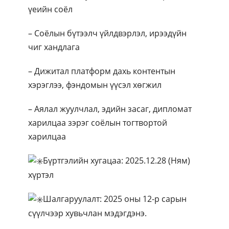
үеийн соёл
– Соёлын бүтээлч үйлдвэрлэл, ирээдүйн
чиг хандлага
– Дижитал платформ дахь контентын
хэрэглээ, фэндомын үүсэл хөгжил
– Аялал жуулчлал, эдийн засаг, дипломат
харилцаа зэрэг соёлын тогтвортой
харилцаа
Бүртгэлийн хугацаа: 2025.12.28 (Ням)
хүртэл
Шалгаруулалт: 2025 оны 12-р сарын
сүүлчээр хувьчлан мэдэгдэнэ.