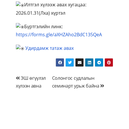
Илтгэл хүлээж авах хугацаа:
2026.01.31(Лха) хүртэл
Бүртгэлийн линк:
https://forms.gle/aXHZAho2BdC135QeA
Удирдамж татаж авах
Мэдээний
ЭШ өгүүлэл
Солонгос судлалын
хүлээн авна
семинарт урьж байна
цэс