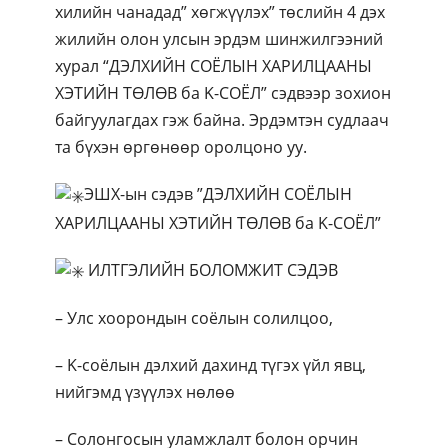
хилийн чанадад” хөгжүүлэх” төслийн 4 дэх
жилийн олон улсын эрдэм шинжилгээний
хурал “ДЭЛХИЙН СОЁЛЫН ХАРИЛЦААНЫ
ХЭТИЙН ТӨЛӨВ ба K-СОЁЛ” сэдвээр зохион
байгуулагдах гэж байна. Эрдэмтэн судлаач
та бүхэн өргөнөөр оролцоно уу.
ЭШХ-ын сэдэв ”ДЭЛХИЙН СОЁЛЫН
ХАРИЛЦААНЫ ХЭТИЙН ТӨЛӨВ ба K-СОЁЛ”
ИЛТГЭЛИЙН БОЛОМЖИТ СЭДЭВ
– Улс хоорондын соёлын солилцоо,
– K-соёлын дэлхий дахинд түгэх үйл явц,
нийгэмд үзүүлэх нөлөө
– Солонгосын уламжлалт болон орчин