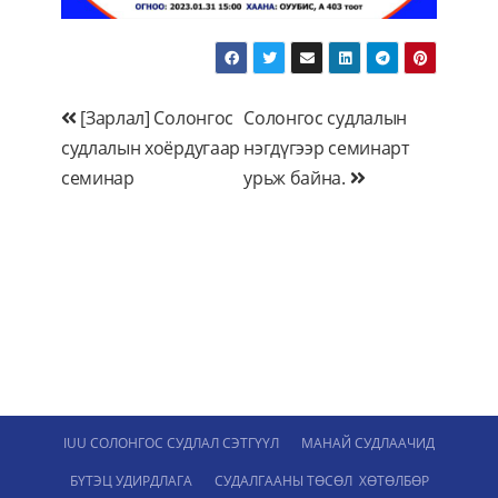
Мэдээний
[Зарлал] Солонгос
Солонгос судлалын
судлалын хоёрдугаар
нэгдүгээр семинарт
цэс
семинар
урьж байна.
IUU СОЛОНГОС СУДЛАЛ СЭТГҮҮЛ
МАНАЙ СУДЛААЧИД
БҮТЭЦ УДИРДЛАГА
СУДАЛГААНЫ ТӨСӨЛ ХӨТӨЛБӨР