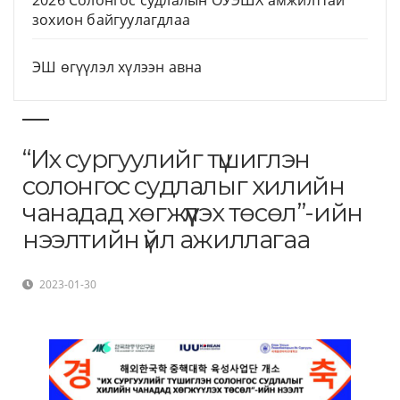
2026 Солонгос судлалын ОУЭШХ амжилттай
зохион байгуулагдлаа
ЭШ өгүүлэл хүлээн авна
“Их сургуулийг түшиглэн
солонгос судлалыг хилийн
чанадад хөгжүүлэх төсөл”-ийн
нээлтийн үйл ажиллагаа
2023-01-30