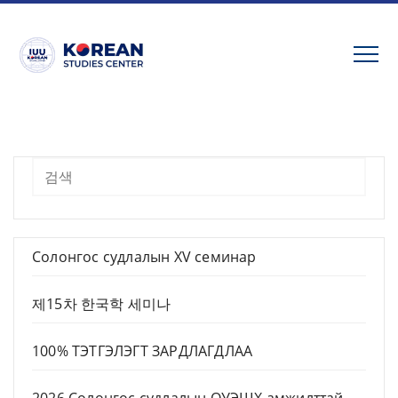
Skip
to
content
Хайх
Солонгос судлалын XV семинар
제15차 한국학 세미나
100% ТЭТГЭЛЭГТ ЗАРДЛАГДЛАА