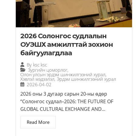
2026 Солонгос судлалын
ОУЭШХ амжилттай зохион
байгуулагдлаа
By
ksc ksc
Зургийн цоморлог
,
Олон улсын эрдэм шинжилгээний хурал
,
Хэвлэл мэдээлэл
,
Эрдэм шинжилгээний хурал
2026-04-02
2026 оны 3 дугаар сарын 20-ны өдөр
“Солонгос судлал–2026: THE FUTURE OF
GLOBAL CULTURAL EXCHANGE AND...
Read More