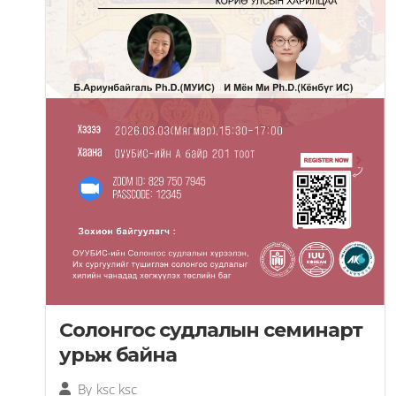
Солонгос судлалын семинарт
урьж байна
By
ksc ksc