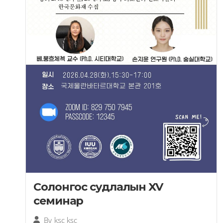
Солонгос судлалын XV
семинар
By
ksc ksc