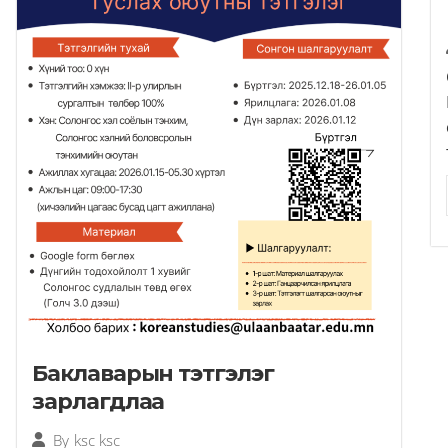
Баклаварын тэтгэлэг
зарлагдлаа
By
ksc ksc