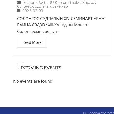
Feature Post
,
IUU Korean studies
,
Зарлал
,
Солонгос судлалын семинар
2026-02-03
СОЛОНГОС СУДЛАЛЫН XIV СЕМИНАРТ УРЬЖ
БАЙНА.СЭДЭВ : XIII-XVI зууны Монгол
Солонгосын соёлын...
Read More
UPCOMING EVENTS
No events are found.
IUU СОЛОНГОС СУД