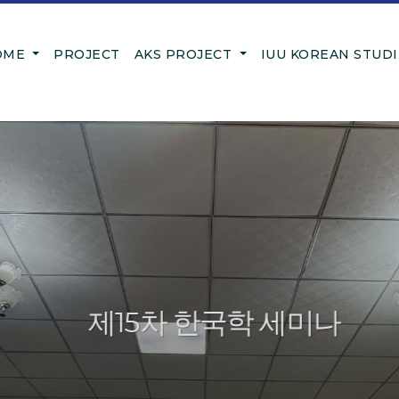
OME
PROJECT
AKS PROJECT
IUU KOREAN STUD
제15차 한국학 세미나