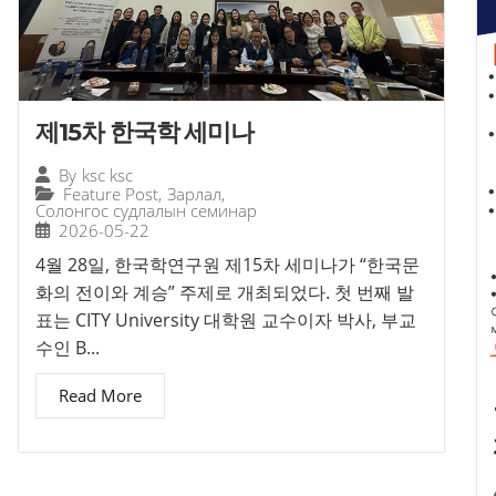
제15차 한국학 세미나
By
ksc ksc
Feature Post
,
Зарлал
,
Солонгос судлалын семинар
2026-05-22
4월 28일, 한국학연구원 제15차 세미나가 “한국문
화의 전이와 계승” 주제로 개최되었다. 첫 번째 발
표는 CITY University 대학원 교수이자 박사, 부교
수인 B...
Read More