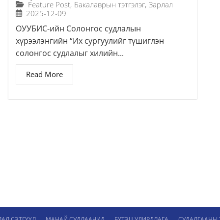
Feature Post
,
Бакалаврын тэтгэлэг
,
Зарлал
2025-12-09
ОУУБИС-ийн Солонгос судлалын
хүрээлэнгийн “Их сургуулийг түшиглэн
солонгос судлалыг хилийн...
Read More
ЛАЛ СЭТГҮҮЛ
МАНАЙ СУДЛААЧИД
БҮТЭЦ УДИРДЛАГА
СУДАЛГААНЫ 