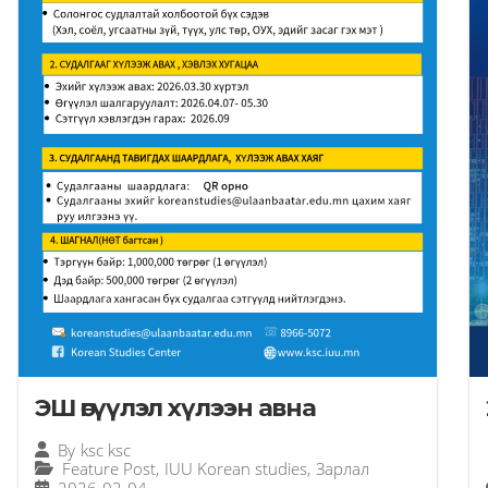
ЭШ өгүүлэл хүлээн авна
By
ksc ksc
Feature Post
,
IUU Korean studies
,
Зарлал
2026-02-04