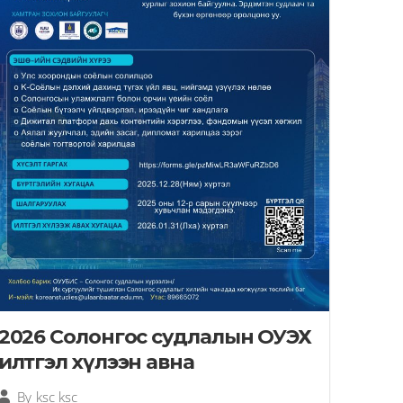
2026 Солонгос судлалын ОУЭХ
илтгэл хүлээн авна
By
ksc ksc