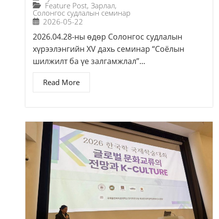
Feature Post
,
Зарлал
,
Солонгос судлалын семинар
2026-05-22
2026.04.28-ны өдөр Солонгос судлалын
хүрээлэнгийн XV дахь семинар “Соёлын
шилжилт ба үе залгамжлал”...
Read More