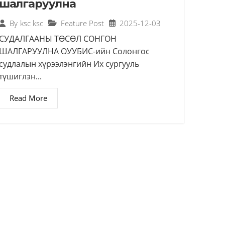
шалгаруулна
Feature Post
2025-12-03
By
ksc ksc
СУДАЛГААНЫ ТӨСӨЛ СОНГОН
ШАЛГАРУУЛНА ОУУБИС-ийн Солонгос
судлалын хүрээлэнгийн Их сургууль
түшиглэн...
Read More