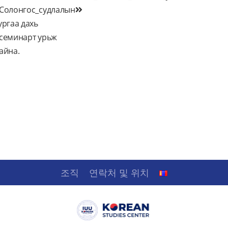
Солонгос_судлалын
탐
ургаа дахь
색
семинарт урьж
айна.
조직
연락처 및 위치