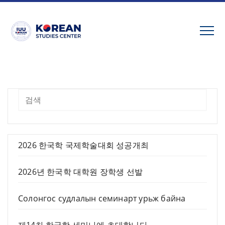
Skip
to
content
검색
2026 한국학 국제학술대회 성공개최
2026년 한국학 대학원 장학생 선발
Солонгос судлалын семинарт урьж байна