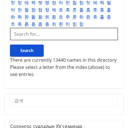
핫
항
해
핵
햇
행
향
허
헌
헐
험
헛
헤
헥
헬
혀
현
혈
혐
협
형
혜
호
혹
혼
홀
홈
홋
홍
홑
화
확
환
활
황
회
횡
효
후
훈
휘
휜
휴
휼
흉
흐
흑
흙
흠
흡
흥
희
흰
히
힘
힙
There are currently 13440 names in this directory
Please select a letter from the index (above) to
see entries
Хайх
Солонгос судлалын XV семинар