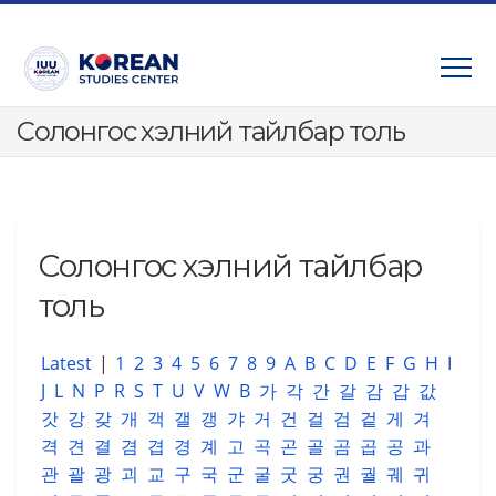
Skip
to
content
Cолонгос хэлний тайлбар толь
Cолонгос хэлний тайлбар
толь
Latest
|
1
2
3
4
5
6
7
8
9
A
B
C
D
E
F
G
H
I
J
L
N
P
R
S
T
U
V
W
В
가
각
간
갈
감
갑
값
갓
강
갖
개
객
갤
갱
갸
거
건
걸
검
겉
게
겨
격
견
결
겸
겹
경
계
고
곡
곤
골
곰
곱
공
과
관
괄
광
괴
교
구
국
군
굴
굿
궁
권
궐
궤
귀