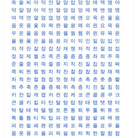
쑥
쓸
씨
아
악
안
알
암
압
앙
앞
애
액
앰
야
약
얄
양
어
억
언
얼
엄
업
엉
에
엑
엔
엠
엥
여
역
연
열
염
엽
영
옆
예
옌
오
옥
온
올
옴
옵
옷
옹
옻
와
왁
완
왈
왕
왜
외
왼
요
욕
용
우
운
울
움
웅
워
원
월
웜
웹
위
윈
유
육
윤
율
융
윷
은
을
음
응
의
이
익
인
일
임
입
잇
자
작
잔
잘
잠
잡
장
재
쟁
저
적
전
절
점
접
정
젖
제
젤
조
족
존
졸
좀
좁
종
좌
죄
주
죽
준
줄
중
쥐
즉
즐
증
지
직
진
질
집
징
짚
짜
쪽
찌
찐
찔
찜
차
착
찬
찰
참
찹
창
찾
채
책
처
척
천
철
첨
첩
첫
청
체
초
촉
촌
촛
총
촬
최
추
축
춘
출
충
췌
취
측
층
치
친
칠
침
칭
카
칸
칼
캐
캡
커
컨
컴
케
코
콘
콜
콩
쿠
크
큰
클
키
킬
타
탄
탈
탐
탑
탕
태
탭
탯
탱
터
턱
털
테
텍
텔
템
토
톤
통
퇴
투
툴
튀
튜
트
특
틀
틈
티
틱
팁
파
판
팔
팜
팝
팥
패
팩
팽
퍼
펀
펄
페
펜
편
평
폐
포
폭
폰
폴
표
푸
풀
품
풋
풍
프
플
피
픽
필
핑
하
학
한
할
함
합