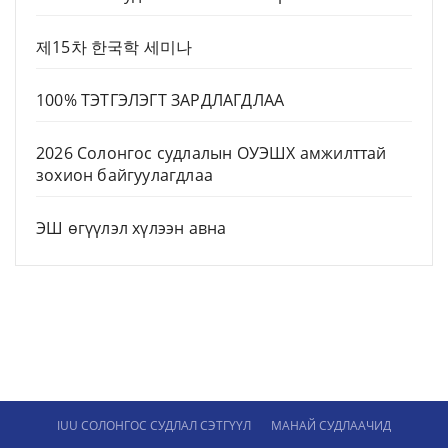
제15차 한국학 세미나
100% ТЭТГЭЛЭГТ ЗАРДЛАГДЛАА
2026 Солонгос судлалын ОУЭШХ амжилттай
зохион байгуулагдлаа
ЭШ өгүүлэл хүлээн авна
IUU СОЛОНГОС СУДЛАЛ СЭТГҮҮЛ
МАНАЙ СУДЛААЧИД