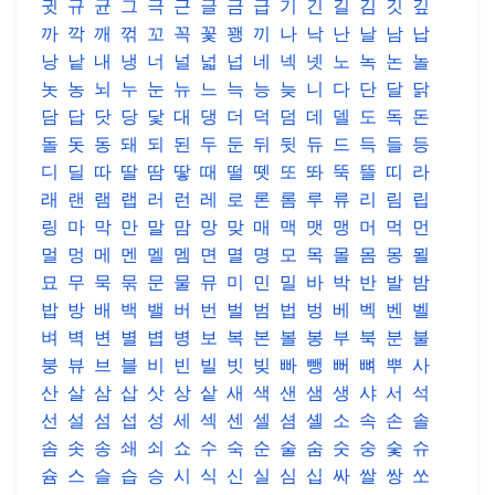
귓
규
균
그
극
근
글
금
급
기
긴
길
김
깃
깊
까
깍
깨
꺾
꼬
꼭
꽃
꽹
끼
나
낙
난
날
남
납
낭
낱
내
냉
너
널
넓
넙
네
넥
넷
노
녹
논
놀
놋
농
뇌
누
눈
뉴
느
늑
능
늦
니
다
단
달
닭
담
답
닷
당
닻
대
댕
더
덕
덤
데
델
도
독
돈
돌
돗
동
돼
되
된
두
둔
뒤
뒷
듀
드
득
들
등
디
딜
따
딸
땀
땋
때
떨
뗏
또
똬
뚝
뜰
띠
라
래
랜
램
랩
러
런
레
로
론
롬
루
류
리
림
립
링
마
막
만
말
맘
망
맞
매
맥
맷
맹
머
먹
먼
멀
멍
메
멘
멜
멤
면
멸
명
모
목
몰
몸
몽
묄
묘
무
묵
묶
문
물
뮤
미
민
밀
바
박
반
발
밤
밥
방
배
백
밸
버
번
벌
범
법
벙
베
벡
벤
벨
벼
벽
변
별
볍
병
보
복
본
볼
봉
부
북
분
불
붕
뷰
브
블
비
빈
빌
빗
빚
빠
뺑
뻐
뼈
뿌
사
산
살
삼
삽
삿
상
샅
새
색
샌
샘
생
샤
서
석
선
설
섬
섭
성
세
섹
센
셀
셤
셸
소
속
손
솔
솜
솟
송
쇄
쇠
쇼
수
숙
순
술
숨
숫
숭
숯
슈
슘
스
슬
습
승
시
식
신
실
심
십
싸
쌀
쌍
쏘